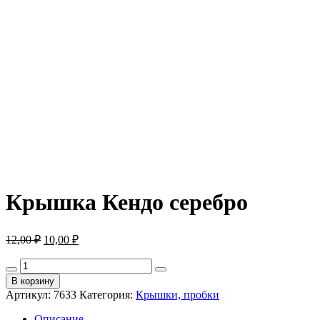
Крышка Кендо серебро
Первоначальная
Текущая
12,00
₽
10,00
₽
цена
цена:
составляла
Количество
10,00 ₽.
товара
12,00 ₽.
В корзину
Крышка
Артикул:
7633
Категория:
Крышки, пробки
Кендо
серебро
Описание