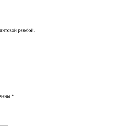
интовой резьбой.
ечены
*