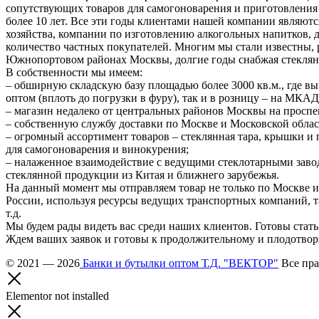
сопутствующих товаров для самогоноварения и приготовления
более 10 лет. Все эти годы клиентами нашей компании являют
хозяйства, компании по изготовлению алкогольных напитков,
количество частных покупателей. Многим мы стали известны,
Южнопортовом районах Москвы, долгие годы снабжая стеклян
В собственности мы имеем:
– обширную складскую базу площадью более 3000 кв.м., где вы
оптом (вплоть до погрузки в фуру), так и в розницу – на МКАД
– магазин недалеко от центральных районов Москвы на проспе
– собственную службу доставки по Москве и Московской облас
– огромный ассортимент товаров – стеклянная тара, крышки и
для самогоноварения и винокурения;
– налаженное взаимодействие с ведущими стеклотарными заво
стеклянной продукции из Китая и ближнего зарубежья.
На данный момент мы отправляем товар не только по Москве и
России, используя ресурсы ведущих транспортных компаний, 
т.д.
Мы будем рады видеть вас среди наших клиентов. Готовы стат
Ждем ваших заявок и готовы к продолжительному и плодотвор
© 2021 — 2026
Банки и бутылки оптом Т.Д. "ВЕКТОР"
Все пра
Elementor not installed