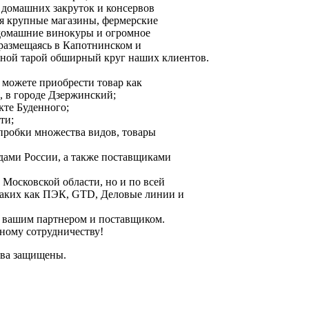
 домашних закруток и консервов
ся крупные магазины, фермерские
 домашние винокуры и огромное
 размещаясь в Капотнинском и
ной тарой обширный круг наших клиентов.
 можете приобрести товар как
, в городе Дзержинский;
кте Буденного;
ти;
 пробки множества видов, товары
дами России, а также поставщиками
 Московской области, но и по всей
таких как ПЭК, GTD, Деловые линии и
ь вашим партнером и поставщиком.
ному сотрудничеству!
ва защищены.