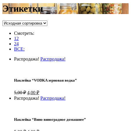
Этикетки
Смотреть:
12
24
ВСЕ:
Распродажа!
Распродажа!
Наклейка “VODKA зерновая водка”
Первоначальная
Текущая
5,00
₽
4,00
₽
цена
цена:
Распродажа!
Распродажа!
составляла
4,00 ₽.
5,00 ₽.
Наклейка “Вино виноградное домашнее”
Первоначальная
Текущая