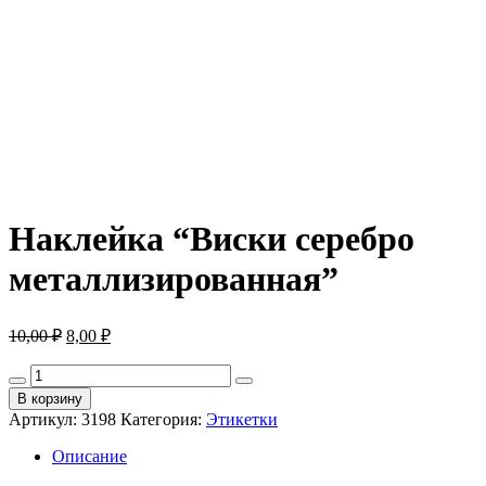
Наклейка “Виски серебро
металлизированная”
Первоначальная
Текущая
10,00
₽
8,00
₽
цена
цена:
составляла
Количество
8,00 ₽.
товара
10,00 ₽.
В корзину
Наклейка
Артикул:
3198
Категория:
Этикетки
"Виски
серебро
Описание
металлизированная"