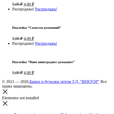
Первоначальная
Текущая
5,00
₽
4,00
₽
цена
цена:
Распродажа!
Распродажа!
составляла
4,00 ₽.
5,00 ₽.
Наклейка “Самогон домашний”
Первоначальная
Текущая
5,00
₽
4,00
₽
цена
цена:
Распродажа!
Распродажа!
составляла
4,00 ₽.
5,00 ₽.
Наклейка “Вино виноградное домашнее”
Первоначальная
Текущая
5,00
₽
4,00
₽
цена
цена:
составляла
© 2021 — 2026
Банки и бутылки оптом Т.Д. "ВЕКТОР"
4,00 ₽.
Все
права защищены.
5,00 ₽.
Elementor not installed