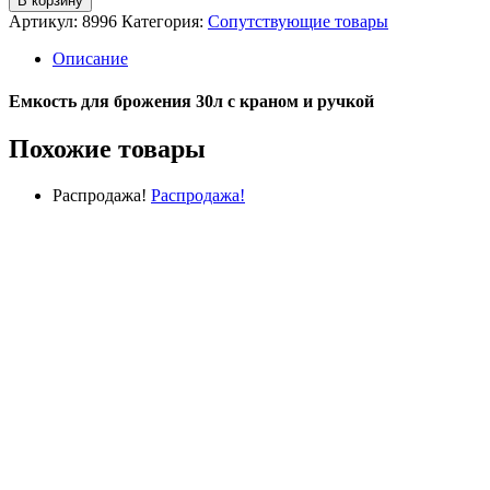
В корзину
Емкость
Артикул:
8996
Категория:
Сопутствующие товары
для
брожения
Описание
30л
с
Емкость для брожения 30л с краном и ручкой
краном
и
Похожие товары
ручкой
Распродажа!
Распродажа!