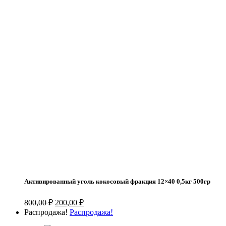
Активированный уголь кокосовый фракция 12×40 0,5кг 500гр
Первоначальная
Текущая
800,00
₽
200,00
₽
цена
цена:
Распродажа!
Распродажа!
составляла
200,00 ₽.