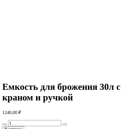
Емкость для брожения 30л с
краном и ручкой
1240,00
₽
Количество
товара