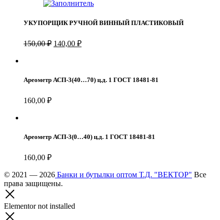
800,00 ₽.
УКУПОРЩИК РУЧНОЙ ВИННЫЙ ПЛАСТИКОВЫЙ
Первоначальная
Текущая
150,00
₽
140,00
₽
цена
цена:
составляла
140,00 ₽.
150,00 ₽.
Ареометр АСП-3(40…70) ц.д. 1 ГОСТ 18481-81
160,00
₽
Ареометр АСП-3(0…40) ц.д. 1 ГОСТ 18481-81
160,00
₽
© 2021 — 2026
Банки и бутылки оптом Т.Д. "ВЕКТОР"
Все
права защищены.
Elementor not installed