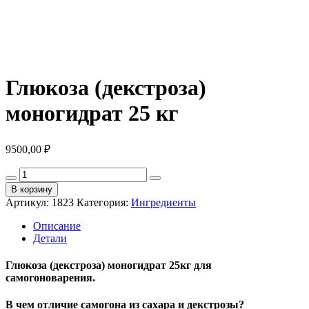
Глюкоза (декстроза)
моногидрат 25 кг
9500,00
₽
Количество
товара
В корзину
Глюкоза
Артикул:
1823
Категория:
Ингредиенты
(декстроза)
моногидрат
Описание
25
Детали
кг
Глюкоза (декстроза) моногидрат 25кг для
самогоноварения.
В чем отличие самогона из сахара и декстрозы?