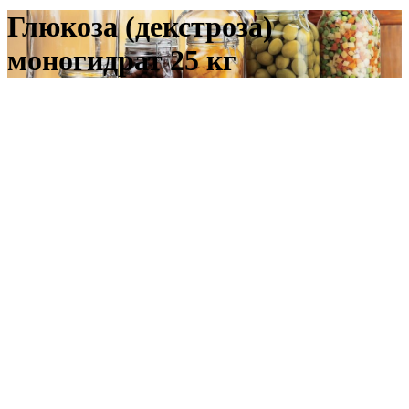
Глюкоза (декстроза)
моногидрат 25 кг