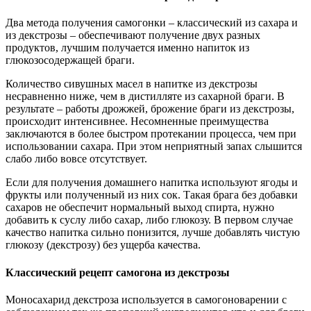
Два метода получения самогонки – классический из сахара и
из декстрозы – обеспечивают получение двух разных
продуктов, лучшим получается именно напиток из
глюкозосодержащей браги.
Количество сивушных масел в напитке из декстрозы
несравненно ниже, чем в дистилляте из сахарной браги. В
результате – работы дрожжей, брожение браги из декстрозы,
происходит интенсивнее. Несомненные преимущества
заключаются в более быстром протекании процесса, чем при
использовании сахара. При этом неприятный запах слышится
слабо либо вовсе отсутствует.
Если для получения домашнего напитка используют ягоды и
фрукты или полученный из них сок. Такая брага без добавки
сахаров не обеспечит нормальный выход спирта, нужно
добавить к суслу либо сахар, либо глюкозу. В первом случае
качество напитка сильно понизится, лучше добавлять чистую
глюкозу (декстрозу) без ущерба качества.
Классический рецепт самогона из декстрозы
Моносахарид декстроза используется в самогоноварении с