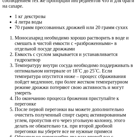
соблюдением тех же пропорций ингредиентов что и для браги
на сахаре.
1 кг декстрозы
4 литра воды
70 грамм прессованных дрожжей или 20 грамм сухих
Моносахарид необходимо хорошо растворить в воде и
смешать в чистой емкости с «разброженными» в
отдельной посуде дрожжами
Емкость с суслом закрывается и устанавливается
гидрозатвор
Температуру внутри сосуда необходимо поддерживать в
оптимальном интервале от 18˚С до 25˚С. Если
температура опустится ниже – процесс сбраживания
пойдет медленнее, при более жестком температурном
режиме дрожжи потеряют свою активность и могут
умереть
По окончанию процесса брожения приступайте к
перегонке
После первой перегонки вы можете дополнительно
очистить полученный спирт сырец активированным
углем, пропустив его через угольную колонну, этого
делать не обязательно т.к. при второй дробной
перегонки вы уберете все не нужные примеси
Обязательно перегоняйте два раза второй раз с