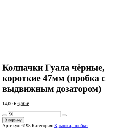
Колпачки Гуала чёрные,
короткие 47мм (пробка с
выдвижным дозатором)
Первоначальная
Текущая
14,00
₽
6,50
₽
цена
цена:
составляла
Количество
6,50 ₽.
товара
14,00 ₽.
В корзину
Колпачки
Артикул:
6198
Категория:
Крышки, пробки