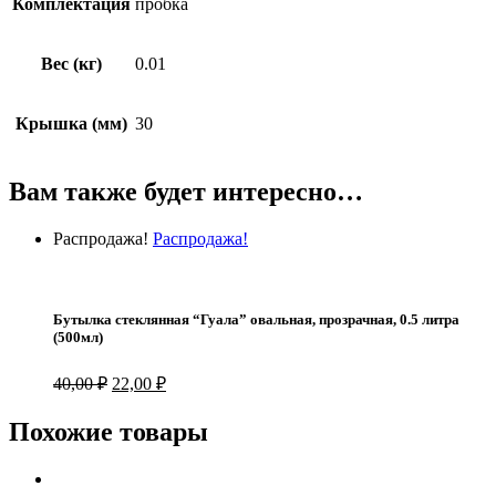
Комплектация
пробка
Вес (кг)
0.01
Крышка (мм)
30
Вам также будет интересно…
Распродажа!
Распродажа!
Бутылка стеклянная “Гуала” овальная, прозрачная, 0.5 литра
(500мл)
Первоначальная
Текущая
40,00
₽
22,00
₽
цена
цена:
составляла
22,00 ₽.
Похожие товары
40,00 ₽.