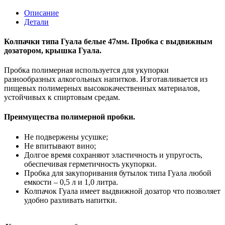
Гуала
чёрные,
Описание
короткие
Детали
47мм
(пробка
Колпачки типа Гуала белые 47мм. Пробка с выдвижным
с
дозатором, крышка Гуала.
выдвижным
дозатором)
Пробка полимерная используется для укупорки
разнообразных алкогольных напитков. Изготавливается из
пищевых полимерных высококачественных материалов,
устойчивых к спиртовым средам.
Преимущества полимерной пробки.
Не подвержены усушке;
Не впитывают вино;
Долгое время сохраняют эластичность и упругость,
обеспечивая герметичность укупорки.
Пробка для закупоривания бутылок типа Гуала любой
емкости – 0,5 л и 1,0 литра.
Колпачок Гуала имеет выдвижной дозатор что позволяет
удобно разливать напитки.