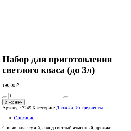
Набор для приготовления
светлого кваса (до 3л)
190,00
₽
Количество
товара
В корзину
Набор
Артикул:
7249
Категории:
Дрожжи
,
Ингредиенты
для
приготовления
Описание
светлого
кваса
Состав: квас сухой, солод светлый ячменный, дрожжи.