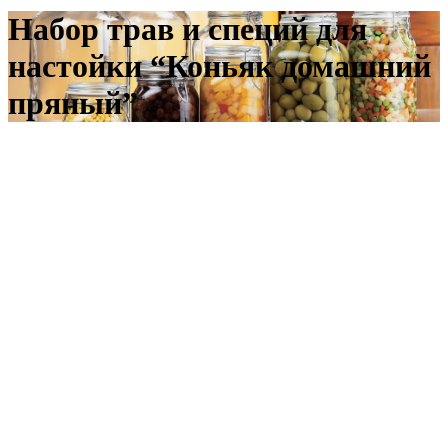
Набор трав и специй для
настойки “Коньяк домашний
пряный”