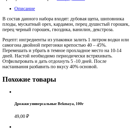
трав
и
Описание
специй
для
В состав данного набора входят: дубовая щепа, шиповника
настойки
плоды, мускатный орех, кардамон, перец душистый горошек,
"Коньяк
перец черный горошек, гвоздика, ванилин, декстроза.
домашний
пряный"
Рецепт: ингредиенты из упаковки залить 1 литром водки или
самогона двойной перегонки крепостью 40 – 45%.
Перемешать и убрать в темное прохладное место на 10-14
дней. Настой необходимо периодически встряхивать.
Отфильтровать и дать отдохнуть 5 -10 дней. После
настаивания разбавить по вкусу 40% основой.
Похожие товары
Дрожжи универсальные Bekmaya, 100г
49,00
₽