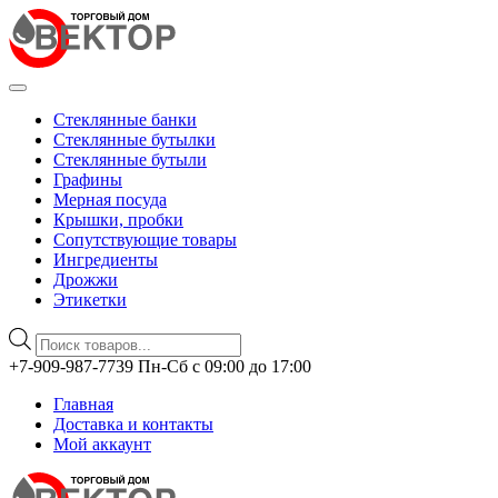
Стеклянные банки
Стеклянные бутылки
Стеклянные бутыли
Графины
Мерная посуда
Крышки, пробки
Сопутствующие товары
Ингредиенты
Дрожжи
Этикетки
Поиск
товаров
Перейти
+7-909-987-7739 Пн-Сб с 09:00 до 17:00
к
Главная
содержимому
Доставка и контакты
Мой аккаунт