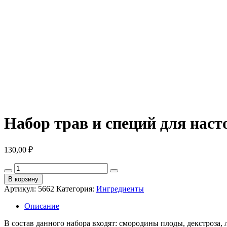
Набор трав и специй для нас
130,00
₽
Количество
товара
В корзину
Набор
Артикул:
5662
Категория:
Ингредиенты
трав
и
Описание
специй
для
В состав данного набора входят: смородины плоды, декстроза, 