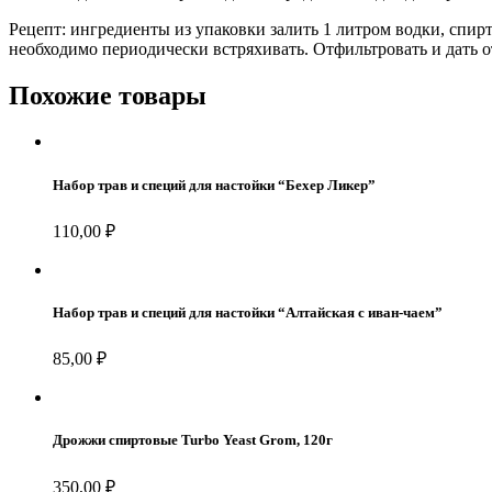
настойки
"Пьяная
Рецепт: ингредиенты из упаковки залить 1 литром водки, спир
смородина"
необходимо периодически встряхивать. Отфильтровать и дать о
Похожие товары
Набор трав и специй для настойки “Бехер Ликер”
110,00
₽
Набор трав и специй для настойки “Алтайская с иван-чаем”
85,00
₽
Дрожжи спиртовые Turbo Yeast Grom, 120г
350,00
₽