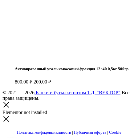
Активированный уголь кокосовый фракция 12×40 0,5кг 500гр
Первоначальная
Текущая
800,00
₽
200,00
₽
цена
цена:
составляла
© 2021 — 2026
Банки и бутылки оптом Т.Д. "ВЕКТОР"
200,00 ₽.
Все
права защищены.
800,00 ₽.
Elementor not installed
Политика конфиденциальности
|
Публичная оферта
|
Cookie