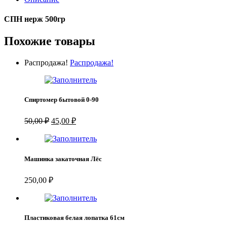
СПН нерж 500гр
Похожие товары
Распродажа!
Распродажа!
Спиртомер бытовой 0-90
Первоначальная
Текущая
50,00
₽
45,00
₽
цена
цена:
составляла
45,00 ₽.
50,00 ₽.
Машинка закаточная Лёс
250,00
₽
Пластиковая белая лопатка 61см