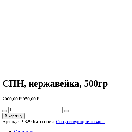
СПН, нержавейка, 500гр
Первоначальная
Текущая
2000,00
₽
950,00
₽
цена
цена:
составляла
Количество
950,00 ₽.
товара
2000,00 ₽.
В корзину
СПН,
Артикул:
9329
Категория:
Сопутствующие товары
нержавейка,
500гр
Описание