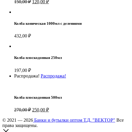
Первоначальная
Текущая
150,00
₽
120,00
₽
цена
цена:
составляла
120,00 ₽.
150,00 ₽.
Колба коническая 1000мл с делениями
432,00
₽
Колба плоскодонная 250мл
197,00
₽
Распродажа!
Распродажа!
Колба плоскодонная 500мл
Первоначальная
Текущая
270,00
₽
250,00
₽
цена
цена:
составляла
© 2021 — 2026
Банки и бутылки оптом Т.Д. "ВЕКТОР"
250,00 ₽.
Все
права защищены.
270,00 ₽.