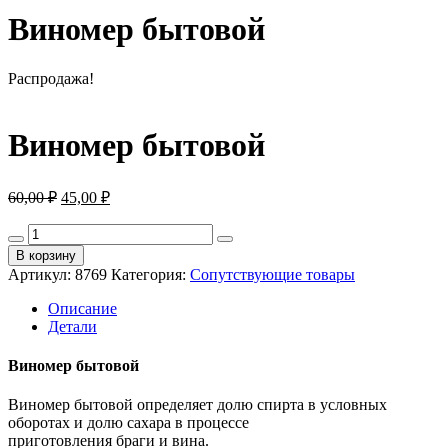
Виномер бытовой
Распродажа!
Виномер бытовой
Первоначальная
Текущая
60,00
₽
45,00
₽
цена
цена:
составляла
Количество
45,00 ₽.
товара
60,00 ₽.
В корзину
Виномер
Артикул:
8769
Категория:
Сопутствующие товары
бытовой
Описание
Детали
Виномер бытовой
Виномер бытовой определяет долю спирта в условных
оборотах и долю сахара в процессе
приготовления браги и вина.