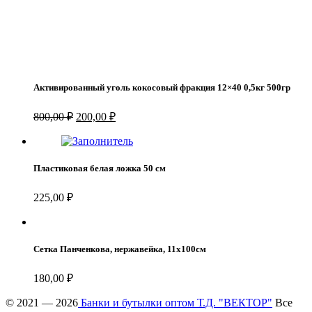
Активированный уголь кокосовый фракция 12×40 0,5кг 500гр
Первоначальная
Текущая
800,00
₽
200,00
₽
цена
цена:
составляла
200,00 ₽.
800,00 ₽.
Пластиковая белая ложка 50 см
225,00
₽
Сетка Панченкова, нержавейка, 11х100см
180,00
₽
© 2021 — 2026
Банки и бутылки оптом Т.Д. "ВЕКТОР"
Все