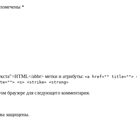
 помечены *
ртекста">HTML</abbr> метки и атрибуты:
<a href="" title=""> 
te=""> <s> <strike> <strong>
том браузере для следующего комментария.
ва защищены.