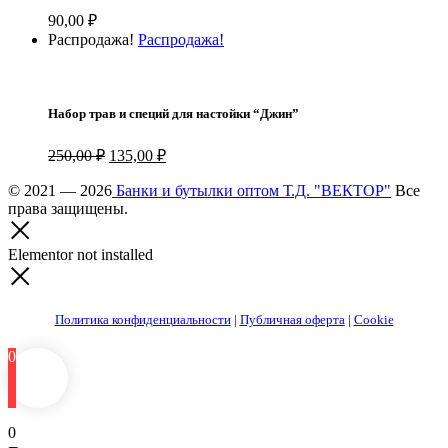
90,00
₽
Распродажа!
Распродажа!
Набор трав и специй для настойки “Джин”
Первоначальная
Текущая
250,00
₽
135,00
₽
цена
цена:
составляла
© 2021 — 2026
Банки и бутылки оптом Т.Д. "ВЕКТОР"
135,00 ₽.
Все
права защищены.
250,00 ₽.
Elementor not installed
Политика конфиденциальности
|
Публичная оферта
|
Cookie
0
0