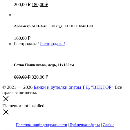
Первоначальная
Текущая
200,00
₽
180,00
₽
цена
цена:
составляла
180,00 ₽.
200,00 ₽.
Ареометр АСП-3(40…70) ц.д. 1 ГОСТ 18481-81
160,00
₽
Распродажа!
Распродажа!
Сетка Панченкова, медь, 11х100см
Первоначальная
Текущая
600,00
₽
320,00
₽
цена
цена:
составляла
© 2021 — 2026
Банки и бутылки оптом Т.Д. "ВЕКТОР"
320,00 ₽.
Все
права защищены.
600,00 ₽.
Elementor not installed
Политика конфиденциальности
|
Публичная оферта
|
Cookie