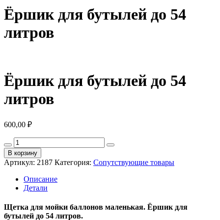
Ёршик для бутылей до 54
литров
Ёршик для бутылей до 54
литров
600,00
₽
Количество
товара
В корзину
Ёршик
Артикул:
2187
Категория:
Сопутствующие товары
для
бутылей
Описание
до
Детали
54
литров
Щетка для мойки баллонов маленькая. Ёршик для
бутылей до 54 литров.