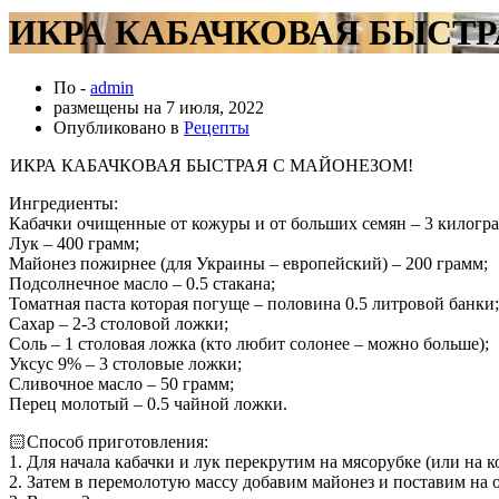
ИКРА КАБАЧКОВАЯ БЫСТРА
По -
admin
размещены на
7 июля, 2022
Опубликовано в
Рецепты
ИКРА КАБАЧКОВАЯ БЫСТРАЯ С МАЙОНЕЗОМ!
Ингредиенты:
Кабачки очищенные от кожуры и от больших семян – 3 килогр
Лук – 400 грамм;
Майонез пожирнее (для Украины – европейский) – 200 грамм;
Подсолнечное масло – 0.5 стакана;
Томатная паста которая погуще – половина 0.5 литровой банки;
Сахар – 2-3 столовой ложки;
Соль – 1 столовая ложка (кто любит солонее – можно больше);
Уксус 9% – 3 столовые ложки;
Сливочное масло – 50 грамм;
Перец молотый – 0.5 чайной ложки.
🏻‍
Способ приготовления:
1. Для начала кабачки и лук перекрутим на мясорубке (или на к
2. Затем в перемолотую массу добавим майонез и поставим на 