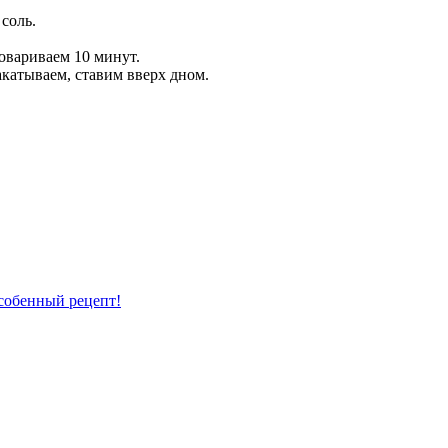
соль.
ровариваем 10 минут.
акатываем, ставим вверх дном.
енный рецепт!