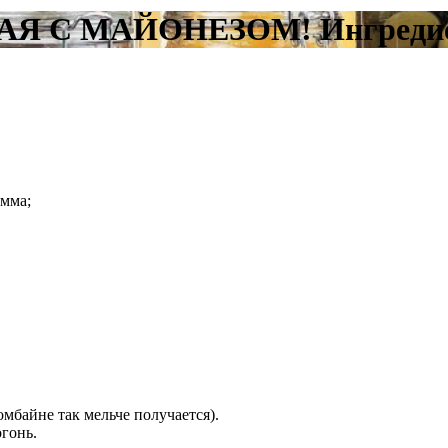
Я С МАЙОНЕЗОМ! Ингредиен
амма;
омбайне так мельче получается).
огонь.