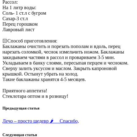
Рассол:
На 1 литр воды:
Соль- 1 ст.л с бугром
Сахар-3 ст.л
Перец горошком
Лавровый лист
⠀
🏻‍
Способ приготовления:
Баклажаны очистить и порезать пополам и вдоль, перец
нарезать соломкой, чеснок измельчить ножом. Баклажаны
закидываем частями в рассол и провариваем 3-5 мин.
Укладываем в банку слоями, пересыпая перцем и чесноком.
Сверху залить уксусом и маслом. Закрыть капроновой
крышкой. Остынут убрать на холод.
Такие баклажаны хранятся 4-5 месяцев.
⠀
Приятного аппетита!
Стеклотара оптом и в розницу!
Предыдущая статья
Лечо – просто шедевр 🌶 ⠀ Спасибо,
Следующая статья