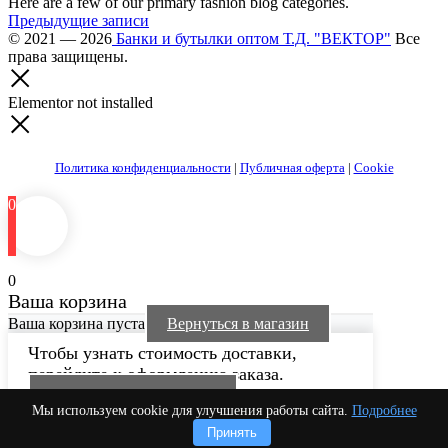
Here are a few of our primary fashion blog categories.
Навигация
Предыдущие записи
© 2021 — 2026
Банки и бутылки оптом Т.Д. "ВЕКТОР"
Все
по
права защищены.
записям
Elementor not installed
Политика конфиденциальности
|
Публичная оферта
|
Cookie
0
0
Ваша корзина
Ваша корзина пуста
Вернуться в магазин
Чтобы узнать стоимость доставки,
перейдите к оформлению заказа.
Продолжить покупки
Мы используем cookie для улучшения работы сайта.
Подробнее
Принять