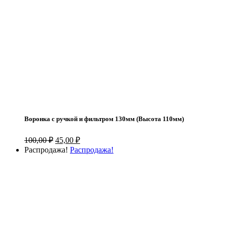
Воронка с ручкой и фильтром 130мм (Высота 110мм)
Первоначальная
Текущая
100,00
₽
45,00
₽
цена
цена:
Распродажа!
Распродажа!
составляла
45,00 ₽.
100,00 ₽.