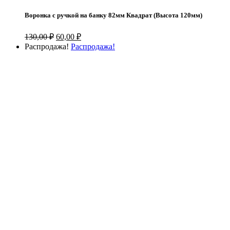
Воронка с ручкой на банку 82мм Квадрат (Высота 120мм)
Первоначальная
Текущая
130,00
₽
60,00
₽
цена
цена:
Распродажа!
Распродажа!
составляла
60,00 ₽.
130,00 ₽.