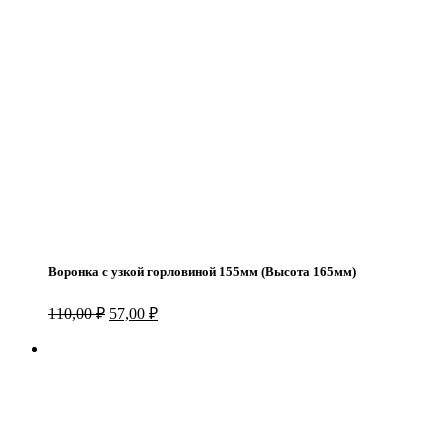
Воронка с узкой горловиной 155мм (Высота 165мм)
Первоначальная
Текущая
110,00
₽
57,00
₽
цена
цена:
составляла
57,00 ₽.
110,00 ₽.