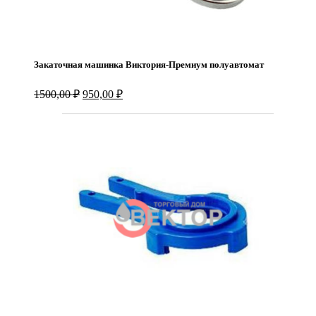
Закаточная машинка Виктория-Премиум полуавтомат
Первоначальная
Текущая
1500,00
₽
950,00
₽
цена
цена:
составляла
950,00 ₽.
1500,00 ₽.