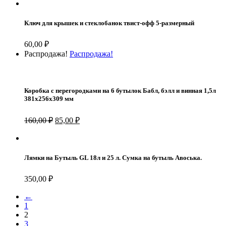
Ключ для крышек и стеклобанок твист-офф 5-размерный
60,00
₽
Распродажа!
Распродажа!
Коробка с перегородками на 6 бутылок Бабл, бэлл и винная 1,5л
381х256х309 мм
Первоначальная
Текущая
160,00
₽
85,00
₽
цена
цена:
составляла
85,00 ₽.
160,00 ₽.
Лямки на Бутыль GL 18л и 25 л. Сумка на бутыль Авоська.
350,00
₽
←
1
2
3