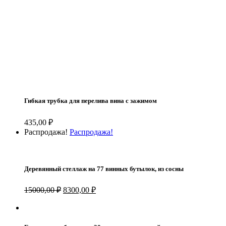
Гибкая трубка для перелива вина с зажимом
435,00
₽
Распродажа!
Распродажа!
Деревянный стеллаж на 77 винных бутылок, из сосны
Первоначальная
Текущая
15000,00
₽
8300,00
₽
цена
цена:
составляла
8300,00 ₽.
15000,00 ₽.