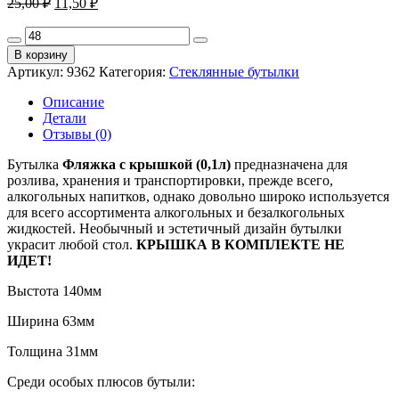
25,00
₽
11,50
₽
цена
цена:
составляла
Количество
11,50 ₽.
товара
25,00 ₽.
В корзину
Бутылка
Артикул:
9362
Категория:
Стеклянные бутылки
стеклянная
Фляжка,
Описание
0,1л
Детали
(100мл)
Отзывы (0)
без
крышки
Бутылка
Фляжка с крышкой
(0,1л)
предназначена для
розлива, хранения и транспортировки, прежде всего,
алкогольных напитков, однако довольно широко используется
для всего ассортимента алкогольных и безалкогольных
жидкостей. Необычный и эстетичный дизайн бутылки
украсит любой стол.
КРЫШКА В КОМПЛЕКТЕ НЕ
ИДЕТ!
Выстота 140мм
Ширина 63мм
Толщина 31мм
Среди особых плюсов бутыли: