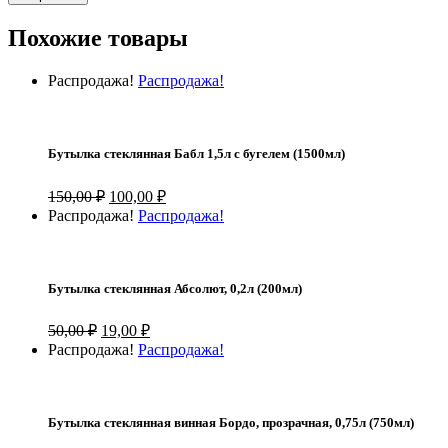
Похожие товары
Распродажа!
Распродажа!
Бутылка стеклянная Бабл 1,5л с бугелем (1500мл)
Первоначальная
Текущая
150,00
₽
100,00
₽
цена
цена:
Распродажа!
Распродажа!
составляла
100,00 ₽.
150,00 ₽.
Бутылка стеклянная Абсолют, 0,2л (200мл)
Первоначальная
Текущая
50,00
₽
19,00
₽
цена
цена:
Распродажа!
Распродажа!
составляла
19,00 ₽.
50,00 ₽.
Бутылка стеклянная винная Бордо, прозрачная, 0,75л (750мл)