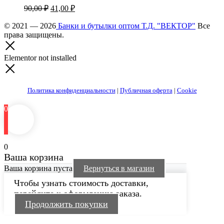
Первоначальная
Текущая
90,00
₽
41,00
₽
цена
цена:
составляла
© 2021 — 2026
Банки и бутылки оптом Т.Д. "ВЕКТОР"
41,00 ₽.
Все
права защищены.
90,00 ₽.
Elementor not installed
Политика конфиденциальности
|
Публичная оферта
|
Cookie
0
0
Ваша корзина
Ваша корзина пуста
Вернуться в магазин
Чтобы узнать стоимость доставки,
перейдите к оформлению заказа.
Продолжить покупки