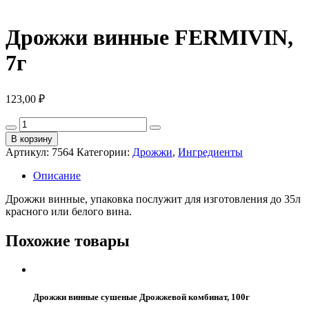
Дрожжи винные FERMIVIN,
7г
123,00
₽
Количество
товара
В корзину
Дрожжи
Артикул:
7564
Категории:
Дрожжи
,
Ингредиенты
винные
FERMIVIN,
Описание
7г
Дрожжи винные, упаковка послужит для изготовления до 35л
красного или белого вина.
Похожие товары
Дрожжи винные сушеные Дрожжевой комбинат, 100г