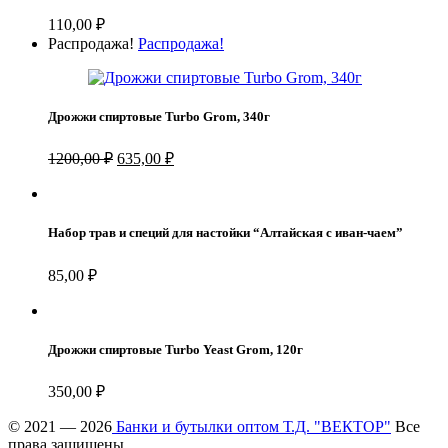
110,00
₽
Распродажа!
Распродажа!
Дрожжи спиртовые Turbo Grom, 340г
Первоначальная
Текущая
1200,00
₽
635,00
₽
цена
цена:
составляла
635,00 ₽.
1200,00 ₽.
Набор трав и специй для настойки “Алтайская с иван-чаем”
85,00
₽
Дрожжи спиртовые Turbo Yeast Grom, 120г
350,00
₽
© 2021 — 2026
Банки и бутылки оптом Т.Д. "ВЕКТОР"
Все
права защищены.